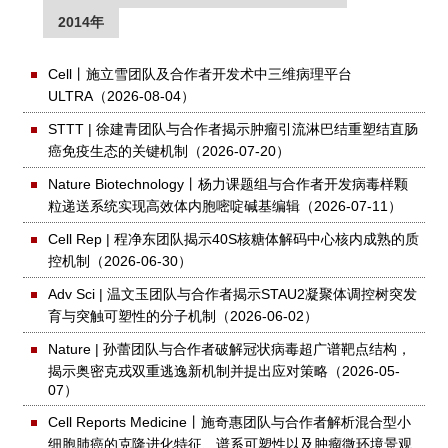
2014年
Cell丨施立雪团队及合作者开发术中三维病理平台
ULTRA
（2026-08-04）
STTT | 徐建青团队与合作者揭示肿瘤引流淋巴结重塑结直肠
癌免疫生态的关键机制
（2026-07-20）
Nature Biotechnology丨杨力课题组与合作者开发病毒样颗
粒递送系统实现高效体内胞嘧啶碱基编辑
（2026-07-11）
Cell Rep | 程净东团队揭示40S核糖体解码中心核内成熟的质
控机制
（2026-06-30）
Adv Sci | 温文玉团队与合作者揭示STAU2凝聚体调控树突发
育与突触可塑性的分子机制
（2026-06-02）
Nature | 孙蕾团队与合作者破解冠状病毒超广谱靶点结构，
揭示奥密克戎双重逃逸新机制并提出应对策略
（2026-05-
07）
Cell Reports Medicine丨施奇惠团队与合作者解析混合型小
细胞肺癌的克隆进化特征、谱系可塑性以及肿瘤微环境景观