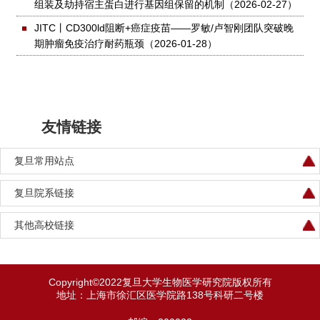
组装及劫持宿主蛋白进行基因组保留的机制
（2026-02-27）
JITC丨CD300ld阻断+癌症疫苗——罗敏/卢智刚团队突破晚
期肿瘤免疫治疗耐药瓶颈
（2026-01-28）
友情链接
复旦常用站点
复旦院系链接
其他高校链接
Copyright©2022复旦大学生物医学研究院版权所有
地址：上海市徐汇区医学院路138号科研二号楼