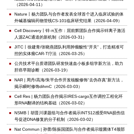
（2026-04-11）
Nature丨杨力团队与合作者发表全球首个进入临床试验的体
外碱基编辑药物管线CS-101临床研究结果
（2026-04-09）
Cell Discovery丨锌-π互作：屈前辉团队合作揭示锌离子激活
人源ZAC通道的新机制
（2026-03-31）
JITC丨徐建青/张晓燕团队利用肿瘤酸性“开关”，打造精准可
控的实体瘤CAR-T疗法
（2026-03-25）
公共技术平台质谱团队研发快速血小板多组学新方法，助力
肝癌早期诊断
（2026-03-19）
NAR | 周丹/高海/朱平合作开发核酸修饰“去伪存真”新方法，
揭示瞬时修饰dihmC
（2026-03-03）
Cell Res | 杨力团队合作揭示IRES-cargo互作调控工程化环
形RNA翻译的结构基础
（2026-03-02）
NSMB丨胡晋川课题组与合作者揭示INTS12感受RNA损伤信
号促进DNA修复的分子机制
（2026-03-02）
Nat Commun | 孙蕾/陈振国团队与合作者揭示噬菌体T4颈部