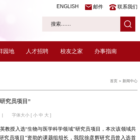
ENGLISH
邮件
联系我们
群园地
人才招聘
校友之家
办事指南
首页
新闻中心
研究员项目”
| 字体大小 [
小
中
大
]
雷群英教授入选“生物与医学科学领域”研究员项目，本次该领域共
石研究员项目”资助的课题组组长，我院徐彦辉研究员曾入选首