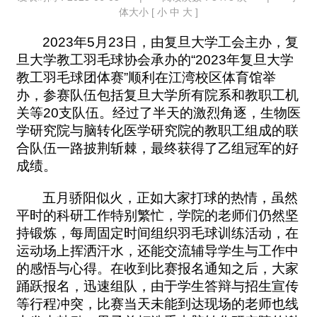
体大小 [
小
中
大
]
2023
年
5
月
23
日，由复旦大学工会主办，复
旦大学教工羽毛球协会承办的“
2023
年复旦大学
教工羽毛球团体赛”顺利在江湾校区体育馆举
办，参赛队伍包括复旦大学所有院系和教职工机
关等
20
支队伍。经过了半天的激烈角逐，生物医
学研究院与脑转化医学研究院的教职工组成的联
合队伍一路披荆斩棘，最终获得了乙组冠军的好
成绩。
五月骄阳似火，正如大家打球的热情，虽然
平时的科研工作特别繁忙，学院的老师们仍然坚
持锻炼，每周固定时间组织羽毛球训练活动，在
运动场上挥洒汗水，还能交流辅导学生与工作中
的感悟与心得。在收到比赛报名通知之后，大家
踊跃报名，迅速组队，由于学生答辩与招生宣传
等行程冲突，比赛当天未能到达现场的老师也线