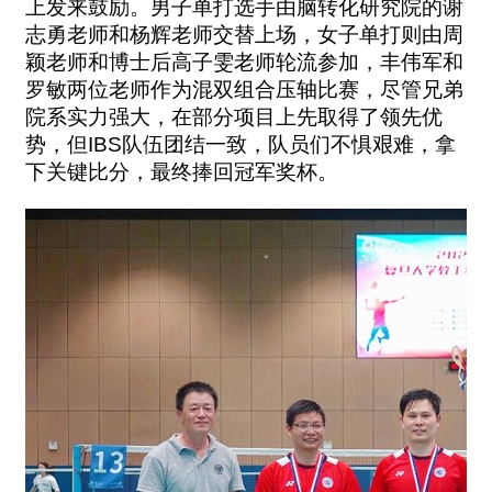
上发来鼓励。男子单打选手由脑转化研究院的谢
志勇老师和杨辉老师交替上场，女子单打则由周
颖老师和博士后高子雯老师轮流参加，丰伟军和
罗敏两位老师作为混双组合压轴比赛，尽管兄弟
院系实力强大，在部分项目上先取得了领先优
势，但
IBS
队伍团结一致，队员们不惧艰难，拿
下关键比分，最终捧回冠军奖杯。