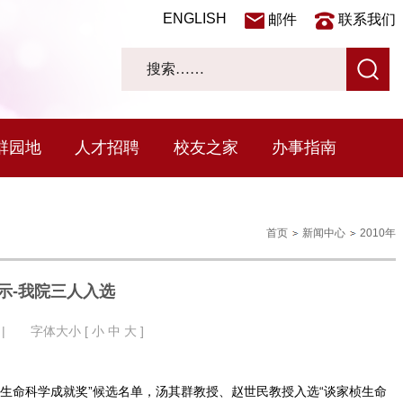
ENGLISH
邮件
联系我们
群园地
人才招聘
校友之家
办事指南
首页
新闻中心
2010年
示-我院三人入选
| 字体大小 [
小
中
大
]
桢生命科学成就奖”候选名单，汤其群教授、赵世民教授入选“谈家桢生命