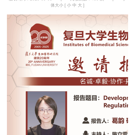
体大小 [
小
中
大
]