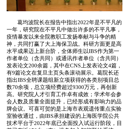
葛均波院长在报告中指出
2022
年是不平凡的
一年，研究院在不平凡中做出许多的不平凡事，
疫情暴发以来全院教职工发扬奉献与斗争的精
神，共同打赢了大上海保卫战。科研方面更是高
水平成果迈上新台阶，全体师生以
IBS
作为第一
作者单位（含共同）或通讯作者单位（含共同）
发表论文
200
余篇，其中在
CNS
上发表论文
4
篇，
有
9
篇论文在复旦主页头条滚动展示。葛院长还
指出
IBS
全聘课题组新立项获得的各类别项目总
数
70
余项，总立项经费超过
9300
万元，再创新
高。研究院人才引育工作卓有成效；学术年会参
会人数及质量全面提升，已经形成有影响力的品
牌会议。可喜可贺的是上海市表观遗传重点实验
室验收通过，由
IBS
承担建设的上海医学院公共
技术平台于
2022
年底已全面投入试运行阶段，目