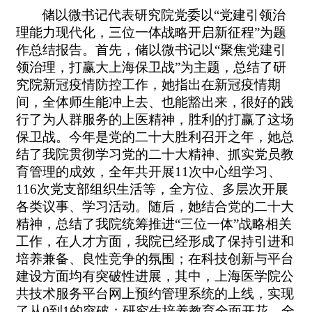
储以微书记代表研究院党委以“党建引领治
理能力现代化，三位一体战略开启新征程”为题
作总结报告。首先，储以微书记以“聚焦党建引
领治理，打赢大上海保卫战”为主题，总结了研
究院新冠疫情防控工作，她指出在新冠疫情期
间，全体师生能冲上去、也能豁出来，很好的践
行了为人群服务的上医精神，胜利的打赢了这场
保卫战。今年是党的二十大胜利召开之年，她总
结了我院贯彻学习党的二十大精神、抓实党员教
育管理的成效，全年共开展
11
次中心组学习、
116
次党支部组织生活等，全方位、多层次开展
各类议事、学习活动。随后，她结合党的二十大
精神，总结了我院统筹推进“三位一体”战略相关
工作，在人才方面，我院已经形成了保持引进和
培养兼备、良性竞争的氛围；在科技创新与平台
建设方面均有突破性进展，其中，上海医学院公
共技术服务平台网上预约管理系统的上线，实现
了从
0
到
1
的突破；研究生培养教育全面开花，全