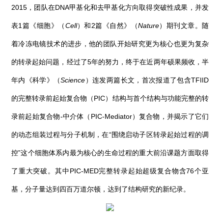
2015
，团队在
DNA
甲基化和去甲基化方向取得突破性成果，并发
表
1
篇《细胞》（
Cell
）和
2
篇《自然》（
Nature
）期刊文章。随
着冷冻电镜技术的进步，他的团队开始研究更为核心也更为复杂
的转录起始问题，经过了
5
年的努力，终于在近两年硕果频收，半
年内《科学》（
Science
）连发两篇长文，首次报道了包含
TFIID
的完整转录前起始复合物（
PIC
）结构与首个结构与功能完整的转
录前起始复合物
-
中介体（
PIC-Mediator
）复合物，并揭示了它们
的动态组装过程与分子机制，在
“
围绕启动子区转录起始过程的调
控
”
这个细胞体系内最为核心的生命过程的重大前沿课题方面取得
了重大突破。其中
PIC-MED
完整转录起始超级复合物含
76
个亚
基，分子量达到四百万道尔顿，达到了结构研究的新纪录。