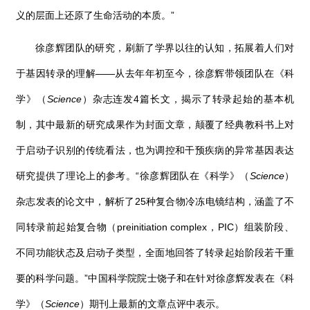
义的层面上还原了生命活动的本质。”
徐彦辉团队的研究，刷新了学界以往的认知，拓展着人们对
于基因转录的理解——从去年年初至今，徐彦辉带领团队在《科
学》（
Science
）杂志连发
4
篇长文，揭示了转录起始的基本机
制，其中最新的研究成果作为封面文章，颠覆了经典教科书上对
于启动子识别的传统看法，也为调控和干预疾病的异常基因表达
研究提供了理论上的参考。
“
徐彦辉团队在《科学》（
Science
）
杂志发表的论文中，解析了
25
种复合物冷冻电镜结构，涵盖了不
同转录前起始复合物（
preinitiation complex
，
PIC
）组装阶段、
不同功能状态及启动子类型，全面地回答了转录起始阶段若干重
要的科学问题。”中国科学院院士饶子和在针对徐彦辉发表在《科
学》（
Science
）期刊上最新的文章点评中表示。