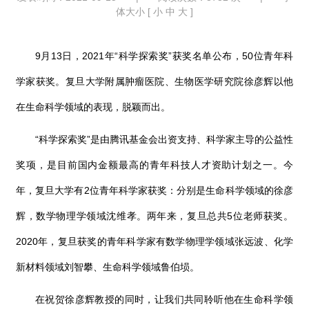
体大小 [
小
中
大
]
9
月
13
日，
2021
年
“
科学探索奖
”
获奖名单公布，
50
位青年科
学家获奖。复旦大学附属肿瘤医院、生物医学研究院徐彦辉以他
在生命科学领域的表现，脱颖而出。
“科学探索奖”是由腾讯基金会出资支持、科学家主导的公益性
奖项，是目前国内金额最高的青年科技人才资助计划之一。今
年，复旦大学有
2
位青年科学家获奖：分别是生命科学领域的徐彦
辉，数学物理学领域沈维孝。两年来，复旦总共
5
位老师获奖。
2020
年，复旦获奖的青年科学家有数学物理学领域张远波、化学
新材料领域刘智攀、生命科学领域鲁伯埙。
在祝贺徐彦辉教授的同时，让我们共同聆听他在生命科学领