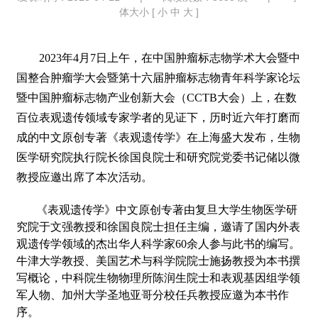
体大小 [
小
中
大
]
2023年4月7日上午，在中国肿瘤标志物学术大会暨中
国整合肿瘤学大会暨第十六届肿瘤标志物青年科学家论坛
暨中国肿瘤标志物产业创新大会（CCTB大会）上，在数
百位表观遗传领域专家学者的见证下，历时近六年打磨而
成的中文原创专著《表观遗传学》在上海盛大发布，生物
医学研究院执行院长徐国良院士和研究院
党委书记储以微
教授
应邀出席了本次活动。
《表观遗传学》中文原创专著由复旦大学生物医学研
究院于文强教授和徐国良院士担任主编，邀请了国内外表
观遗传学领域的杰出华人科学家60余人参与此书的编写。
牛津大学教授、美国艺术与科学院院士施扬教授为本书撰
写概论，中科院生物物理所陈润生院士和表观基因组学领
军人物、加州大学圣地亚哥分校任兵教授应邀为本书作
序。